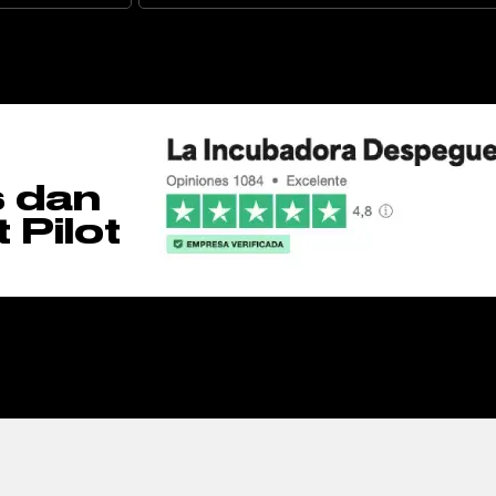
s dan
 Pilot