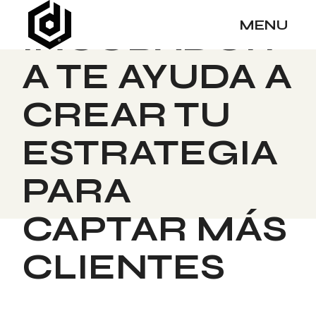
LA
Skip
to
MENU
INCUBADOR
the
content
A TE AYUDA A
CREAR TU
ESTRATEGIA
PARA
CAPTAR MÁS
CLIENTES